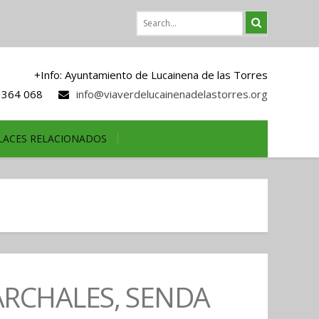
+Info: Ayuntamiento de Lucainena de las Torres
 364 068
info@viaverdelucainenadelastorres.org
LACES RELACIONADOS
MARCHALES, SENDA