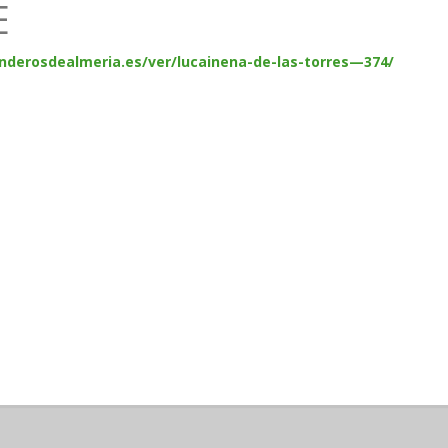
E
enderosdealmeria.es/ver/lucainena-de-las-torres—374/