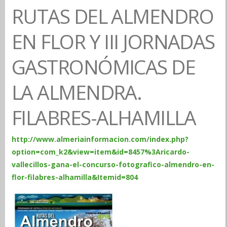
RUTAS DEL ALMENDRO
EN FLOR Y III JORNADAS
GASTRONÓMICAS DE
LA ALMENDRA.
FILABRES-ALHAMILLA
http://www.almeriainformacion.com/index.php?
option=com_k2&view=item&id=8457%3Aricardo-
vallecillos-gana-el-concurso-fotografico-almendro-en-
flor-filabres-alhamilla&Itemid=804